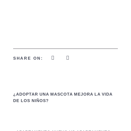
ayudar a grandes instituciones a hacer
cambios para el país. Como ciudadanos
panameños podemos cambiar al país de
esta forma”, expresó Moses.
SHARE ON:
¿ADOPTAR UNA MASCOTA MEJORA LA VIDA
DE LOS NIÑOS?