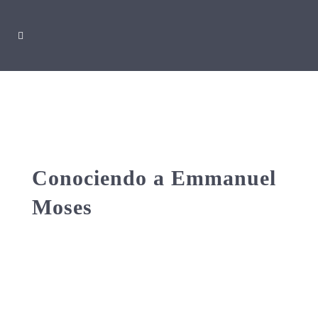
Conociendo a Emmanuel
Moses
Desde sus inicios hasta su mayor reto, el
artista panameño contó más sobre su
vida y participación por primera vez en el
diseño visual de Galería Towers & Plaza.