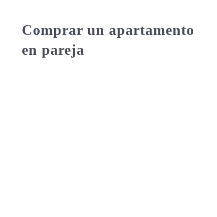
Comprar un apartamento
en pareja
La adquisición de una vivienda es un
proceso que, de hacerse en pareja, debe
estar bien estructurado. Así no habrá
espacio para mal entendidos en un tema
crucial como las finanzas familiares.
Comprar un apartamento en pareja es una
decisión que usualmente incurre en mucha
planificación, en especial cuando es la
primera experiencia para ambos.
En esta ocasión les queremos listar ciertos