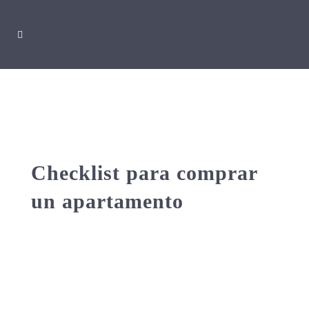
Checklist para comprar
un apartamento
Comprar un apartamento puede llegar a
ser una situación abrumadora, tener un
cierto nivel de organización es crucial
ante esta decisión. En este artículo te