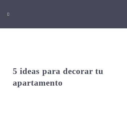
5 ideas para decorar tu
apartamento
Adquirir una propiedad es una
oportunidad de hacer el espacio
totalmente cómodo para quien lo habite
de una manera que se mezcle el estilo