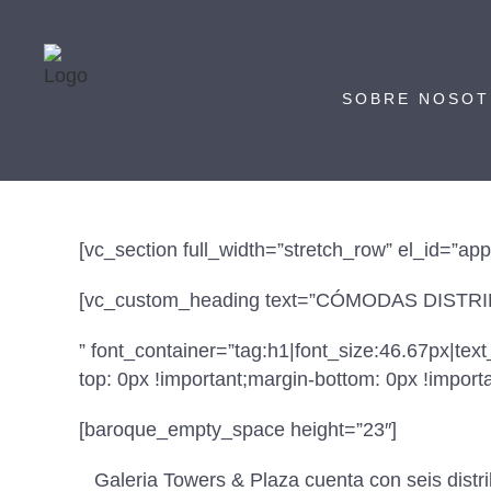
SOBRE NOSO
[vc_section full_width=”stretch_row” el_id=”app
[vc_custom_heading text=”CÓMODAS DIST
” font_container=”tag:h1|font_size:46.67px|t
top: 0px !important;margin-bottom: 0px !importa
[baroque_empty_space height=”23″]
Galeria Towers & Plaza cuenta con seis distri