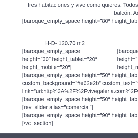
tres habitaciones y vive como quieres. Todo
balcón. A
[baroque_empty_space height=”80″ height_tabl
H-D- 120.70 m2
[baroque_empty_space
[baroqu
height=”30″ height_tablet=”20″
height=”
height_mobile=”20″]
height_m
[baroque_empty_space height=”50″ height_tab
custom_background=”#e62e2b” custom_text=”#ff
link=”url:http%3A%2F%2Fvivegaleria.com%2F
[baroque_empty_space height=”50″ height_tabl
[rev_slider alias=”comercial”]
[baroque_empty_space height=”90″ height_tabl
[/vc_section]