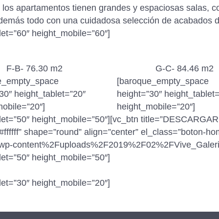
s los apartamentos tienen grandes y espaciosas salas,
demás todo con una cuidadosa selección de acabados d
et=”60″ height_mobile=”60″]
F-B- 76.30 m2
G-C- 84.46 m2
e_empty_space
[baroque_empty_space
30″ height_tablet=”20″
height=”30″ height_tablet
obile=”20″]
height_mobile=”20″]
let=”50″ height_mobile=”50″][vc_btn title=”DESCARGA
ffff” shape=”round” align=”center” el_class=”boton-ho
wp-content%2Fuploads%2F2019%2F02%2FVive_Galerias_
et=”50″ height_mobile=”50″]
et=”30″ height_mobile=”20″]