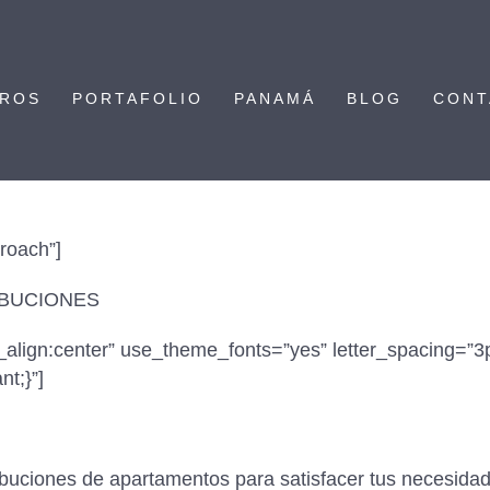
TROS
PORTAFOLIO
PANAMÁ
BLOG
CONT
roach”]
RIBUCIONES
ext_align:center” use_theme_fonts=”yes” letter_spacing
nt;}”]
buciones de apartamentos para satisfacer tus necesidade