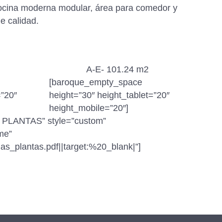
 cocina moderna modular, área para comedor y
e calidad.
A-E- 101.24 m2
[baroque_empty_space
=”20″
height=”30″ height_tablet=”20″
height_mobile=”20″]
R PLANTAS” style=”custom”
me”
plantas.pdf||target:%20_blank|”]