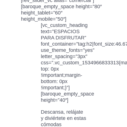
[rev_slider_vc alias=”comercial”]
[baroque_empty_space height=”80″
height_tablet=”60″
height_mobile=”50″]
[vc_custom_heading
text=”ESPACIOS
PARA DISFRUTAR”
font_container=”tag:h2|font_size:46.6
use_theme_fonts=”yes”
letter_spacing=”3px”
css=”.vc_custom_1534966833313{ma
top: 0px
!important;margin-
bottom: 0px
!important;}”]
[baroque_empty_space
height=”40″]
Descansa, relájate
y diviértete en estas
cómodas