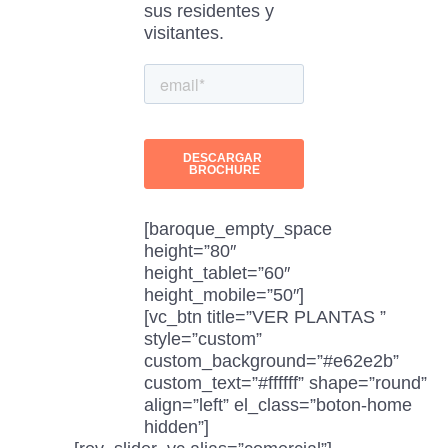
sus residentes y
visitantes.
[baroque_empty_space
height=”80″
height_tablet=”60″
height_mobile=”50″]
[vc_btn title=”VER PLANTAS ”
style=”custom”
custom_background=”#e62e2b”
custom_text=”#ffffff” shape=”round”
align=”left” el_class=”boton-home
hidden”]