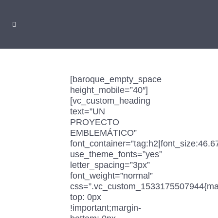
[baroque_empty_space
height_mobile=”40″]
[vc_custom_heading
text=”UN
PROYECTO
EMBLEMÁTICO”
font_container=”tag:h2|font_size:46.6
use_theme_fonts=”yes”
letter_spacing=”3px”
font_weight=”normal”
css=”.vc_custom_1533175507944{ma
top: 0px
!important;margin-