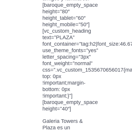
[baroque_empty_space
height=”80″
height_tablet=”60″
height_mobile=”50″]
[vc_custom_heading
text=”PLAZA”
font_container=”tag:h2|font_size:46.6
use_theme_fonts=”yes”
letter_spacing=”3px”
font_weight=”normal”
css=”.vc_custom_1535670656017{ma
top: 0px
!important;margin-
bottom: 0px
!important;}”]
[baroque_empty_space
height=”40″]
Galeria Towers &
Plaza es un