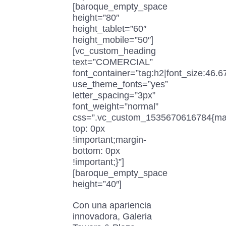
[baroque_empty_space
height=”80″
height_tablet=”60″
height_mobile=”50″]
[vc_custom_heading
text=”COMERCIAL”
font_container=”tag:h2|font_size:46.6
use_theme_fonts=”yes”
letter_spacing=”3px”
font_weight=”normal”
css=”.vc_custom_1535670616784{ma
top: 0px
!important;margin-
bottom: 0px
!important;}”]
[baroque_empty_space
height=”40″]
Con una apariencia
innovadora, Galeria